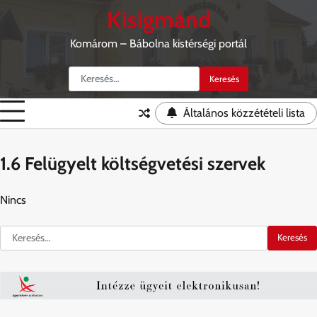
Skip
Kisigmánd
to
content
Komárom – Bábolna kistérségi portál
Keresés:
Általános közzétételi lista
1.6 Felügyelt költségvetési szervek
Nincs
Keresés: