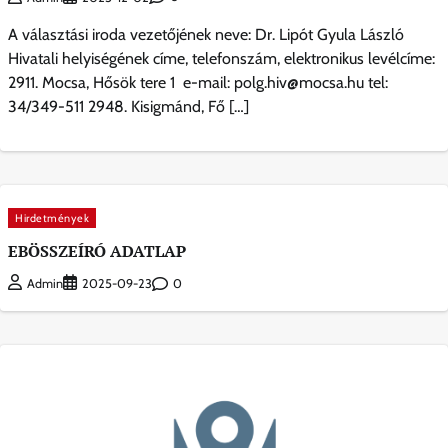
A választási iroda vezetőjének neve: Dr. Lipót Gyula László
Hivatali helyiségének címe, telefonszám, elektronikus levélcíme:
2911. Mocsa, Hősök tere 1 e-mail: polg.hiv@mocsa.hu tel:
34/349-511 2948. Kisigmánd, Fő […]
Hirdetmények
EBÖSSZEÍRÓ ADATLAP
0
Admin
2025-09-23