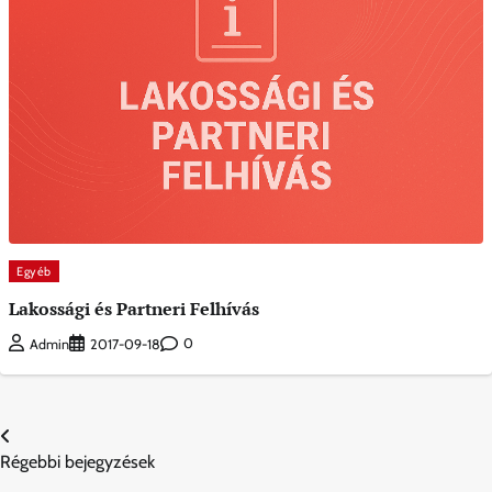
Egyéb
Lakossági és Partneri Felhívás
0
Admin
2017-09-18
Bejegyzés
Régebbi bejegyzések
navigáció