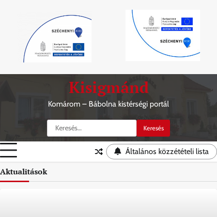
Skip
Kisigmánd
to
content
Komárom – Bábolna kistérségi portál
Keresés:
Általános közzétételi lista
Aktualitások