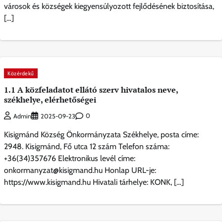
városok és községek kiegyensúlyozott fejlődésének biztosítása,
[…]
Közérdekű
1.1 A közfeladatot ellátó szerv hivatalos neve,
székhelye, elérhetőségei
0
Admin
2025-09-23
Kisigmánd Község Önkormányzata Székhelye, posta címe:
2948. Kisigmánd, Fő utca 12 szám Telefon száma:
+36(34)357676 Elektronikus levél címe:
onkormanyzat@kisigmand.hu Honlap URL-je:
https://www.kisigmand.hu Hivatali tárhelye: KONK, […]