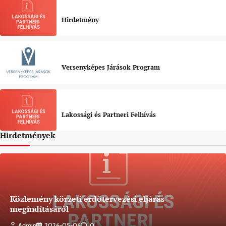
Hirdetmény
Versenyképes Járások Program
Lakossági és Partneri Felhívás
Hirdetmények
Közlemény körzeti erdőtervezési eljárás
megindításáról
Admin
2026-05-06
0