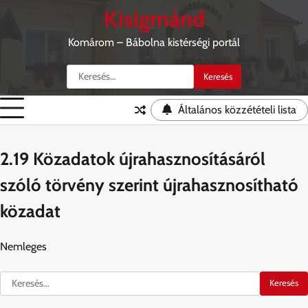
Skip
Kisigmánd
to
content
Komárom – Bábolna kistérségi portál
Keresés:
Általános közzétételi lista
2.19 Közadatok újrahasznosításáról
szóló törvény szerint újrahasznosítható
közadat
Nemleges
Keresés: