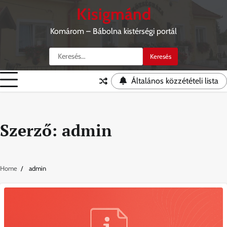
Skip
Kisigmánd
to
content
Komárom – Bábolna kistérségi portál
Keresés:
Általános közzétételi lista
Szerző:
admin
Home
admin