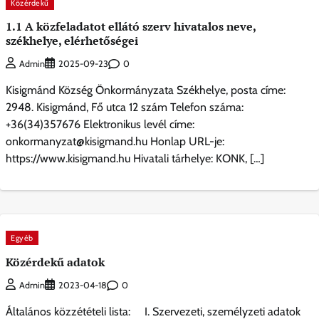
Közérdekű
1.1 A közfeladatot ellátó szerv hivatalos neve,
székhelye, elérhetőségei
0
Admin
2025-09-23
Kisigmánd Község Önkormányzata Székhelye, posta címe:
2948. Kisigmánd, Fő utca 12 szám Telefon száma:
+36(34)357676 Elektronikus levél címe:
onkormanyzat@kisigmand.hu Honlap URL-je:
https://www.kisigmand.hu Hivatali tárhelye: KONK, […]
Egyéb
Közérdekű adatok
0
Admin
2023-04-18
Általános közzétételi lista: I. Szervezeti, személyzeti adatok