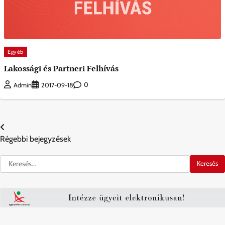
Egyéb
Lakossági és Partneri Felhívás
0
Admin
2017-09-18
Bejegyzés
Régebbi bejegyzések
navigáció
Keresés: