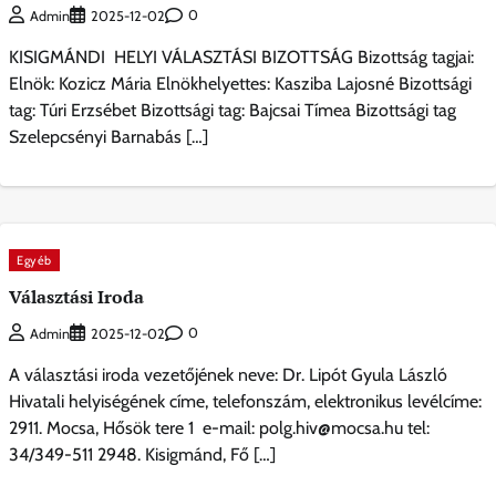
0
Admin
2025-12-02
KISIGMÁNDI HELYI VÁLASZTÁSI BIZOTTSÁG Bizottság tagjai:
Elnök: Kozicz Mária Elnökhelyettes: Kasziba Lajosné Bizottsági
tag: Túri Erzsébet Bizottsági tag: Bajcsai Tímea Bizottsági tag
Szelepcsényi Barnabás […]
Egyéb
Választási Iroda
0
Admin
2025-12-02
A választási iroda vezetőjének neve: Dr. Lipót Gyula László
Hivatali helyiségének címe, telefonszám, elektronikus levélcíme:
2911. Mocsa, Hősök tere 1 e-mail: polg.hiv@mocsa.hu tel:
34/349-511 2948. Kisigmánd, Fő […]