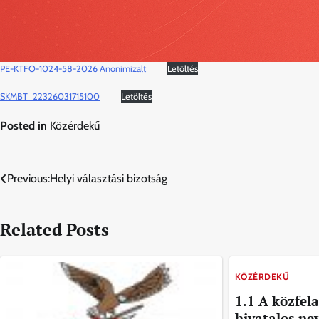
PE-KTFO-1024-58-2026 Anonimizalt
Letöltés
SKMBT_22326031715100
Letöltés
Posted in
Közérdekű
Bejegyzés
Previous:
Helyi választási bizotság
navigáció
Related Posts
KÖZÉRDEKŰ
1.1 A közfela
hivatalos nev