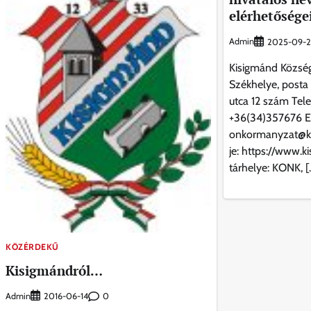
elérhetősége
Admin
2025-09-2
Kisigmánd Közsé
Székhelye, posta
utca 12 szám Tel
+36(34)357676 El
onkormanyzat@k
je: https://www.k
tárhelye: KONK, [
KÖZÉRDEKŰ
Kisigmándról…
Admin
0
2016-06-14