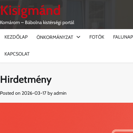
Skip
Kisigmánd
to
content
Komárom – Bábolna kistérségi portál
KEZDŐLAP
FOTÓK
FALUNAP
ÖNKORMÁNYZAT
KAPCSOLAT
Hirdetmény
Posted on
2026-03-17
by
admin