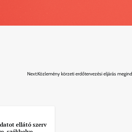
Next:
Közlemény körzeti erdőtervezési eljárás megind
datot ellátó szerv
e, székhelye,