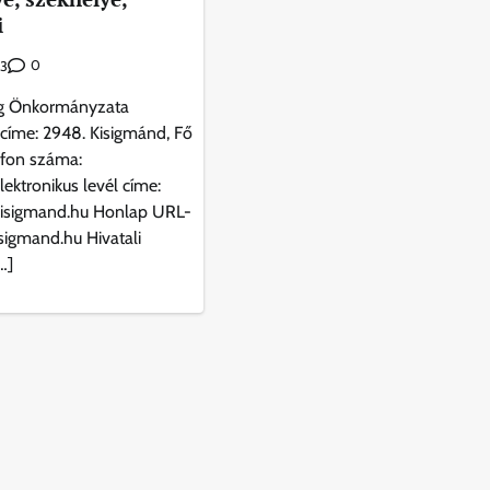
i
0
3
g Önkormányzata
 címe: 2948. Kisigmánd, Fő
efon száma:
ektronikus levél címe:
isigmand.hu Honlap URL-
isigmand.hu Hivatali
…]